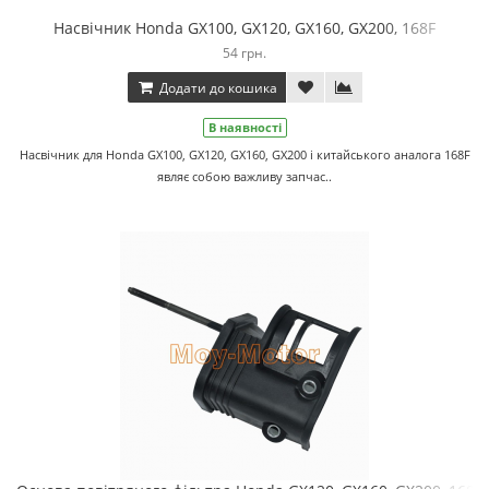
Насвічник Honda GX100, GX120, GX160, GX200, 168F
54 грн.
Додати до кошика
В наявності
Насвічник для Honda GX100, GX120, GX160, GX200 і китайського аналога 168F
являє собою важливу запчас..