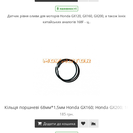
В наявності
Датчик рівня оливи для моторів Honda GX120, GX160, GX200, а також їхніх
китайських аналогів 168F - ц..
Кільця поршневі 68мм*1,5мм Honda GX160; Honda GX200; 168F-
185 грн.
Додати до кошика