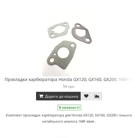
Прокладки карбюратора Honda GX120, GX160, GX200, 168F (ком
59 грн.
Додати до кошика
В наявності
Комплект прокладок карбюратора для Honda GX120, GX160, GX200 і їхнього
китайського аналога 168F явля..