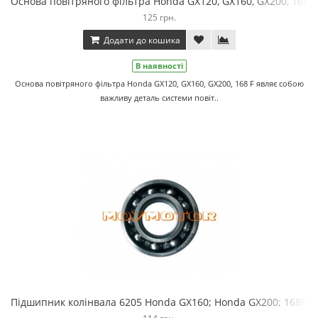
Основа повітряного фільтра Honda GX120, GX160, GX200, 168 F
125 грн.
Додати до кошика
В наявності
Основа повітряного фільтра Honda GX120, GX160, GX200, 168 F являє собою
важливу деталь системи повіт..
Підшипник колінвала 6205 Honda GX160; Honda GX200; 168F-1;