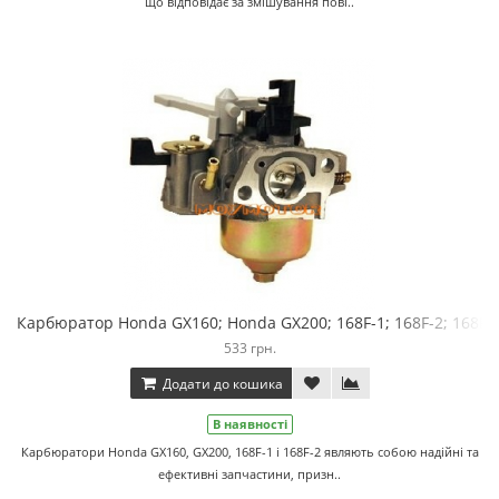
що відповідає за змішування пові..
Карбюратор Honda GX160; Honda GX200; 168F-1; 168F-2; 168F-
533 грн.
Додати до кошика
В наявності
Карбюратори Honda GX160, GX200, 168F-1 і 168F-2 являють собою надійні та
ефективні запчастини, призн..