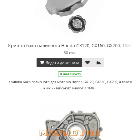
Кришка бака паливного Honda GX120, GX160, GX200, 168F
80 грн.
Додати до кошика
В наявності
Кришка бака паливного для моторів Honda GX120, GX160, GX200, а також
їхніх китайських аналогів 168F ..