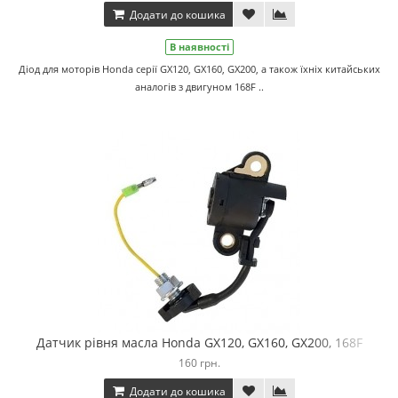
Додати до кошика
В наявності
Діод для моторів Honda серії GX120, GX160, GX200, а також їхніх китайських
аналогів з двигуном 168F ..
Датчик рівня масла Honda GX120, GX160, GX200, 168F
160 грн.
Додати до кошика