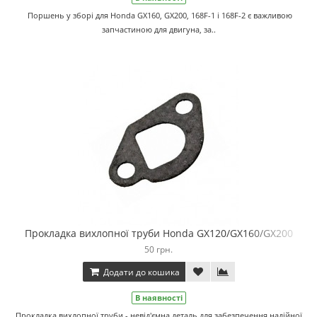
Поршень у зборі для Honda GX160, GX200, 168F-1 і 168F-2 є важливою
запчастиною для двигуна, за..
Прокладка вихлопної труби Honda GX120/GX160/GX200
50 грн.
Додати до кошика
В наявності
Прокладка вихлопної труби - невід'ємна деталь для забезпечення надійної