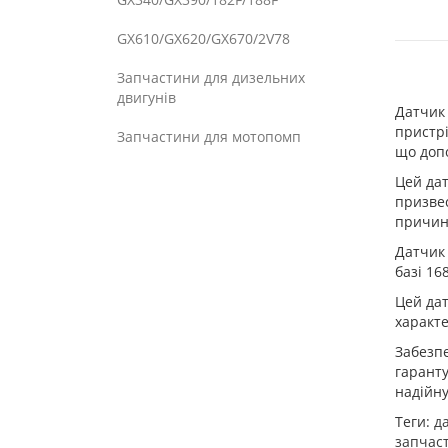
GX610/GX620/GX670/2V78
Запчастини для дизельних
двигунів
Датчик 
пристрі
Запчастини для мотопомп
що доп
Цей дат
призвес
причин
Датчик 
базі 16
Цей дат
характе
Забезпе
гаранту
надійну
Теги:
д
запчас