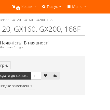
Кошик
Пошук
Меню
0
Honda GX120, GX160, GX200, 168F
20, GX160, GX200, 168F
Наявність: В наявності
Доставка 1-3 дні
 грн.
одати до кошика
видке замовлення