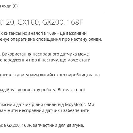
гляди (0)
X120, GX160, GX200, 168F
іх китайських аналогів 168F - це важливий
печує оперативне сповіщення про нестачу оливи,
а. Використання несправного датчика може
попередження про її нестачу, що може стати
 також із двигунами китайського виробництва на
дійну і довговічну роботу. Він має точні
якісний датчик рівня оливи від MoyMotor. Ми
 замінити несправний датчик і забезпечити
nda GX200
,
168F
,
запчастини для двигуна
,