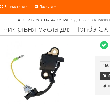
Запчастини
Послуги
GX120/GX160/GX200/168F
Датчик рівня масла 
тчик рівня масла для Honda GX1
160
Д
Ш