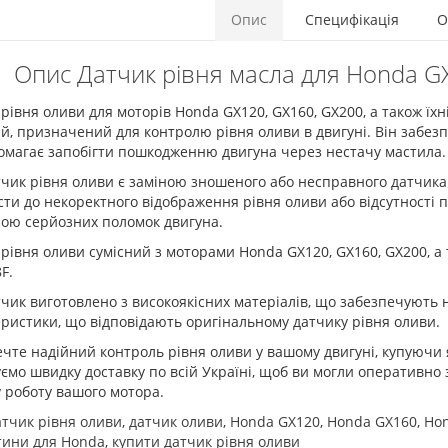
Опис
Специфікація
О
Опис Датчик рівня масла для Honda G
рівня оливи для моторів Honda GX120, GX160, GX200, а також їхн
й, призначений для контролю рівня оливи в двигуні. Він забез
омагає запобігти пошкодженню двигуна через нестачу мастила.
чик рівня оливи є заміною зношеного або несправного датчик
ти до некоректного відображення рівня оливи або відсутності 
ою серйозних поломок двигуна.
рівня оливи сумісний з моторами Honda GX120, GX160, GX200, а
8F.
чик виготовлено з високоякісних матеріалів, що забезпечують на
ристики, що відповідають оригінальному датчику рівня оливи.
чте надійний контроль рівня оливи у вашому двигуні, купуючи 
ємо швидку доставку по всій Україні, щоб ви могли оперативно
 роботу вашого мотора.
атчик рівня оливи
,
датчик оливи
,
Honda GX120
,
Honda GX160
,
Ho
тини для Honda
,
купити датчик рівня оливи