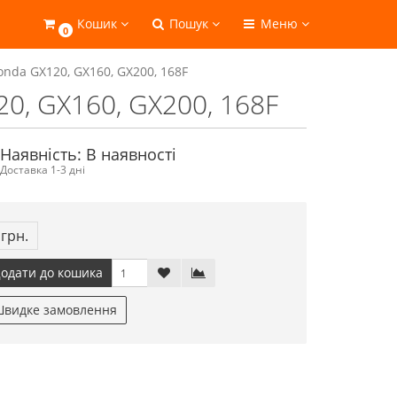
Кошик
Пошук
Меню
0
nda GX120, GX160, GX200, 168F
0, GX160, GX200, 168F
Наявність: В наявності
Доставка 1-3 дні
 грн.
одати до кошика
видке замовлення