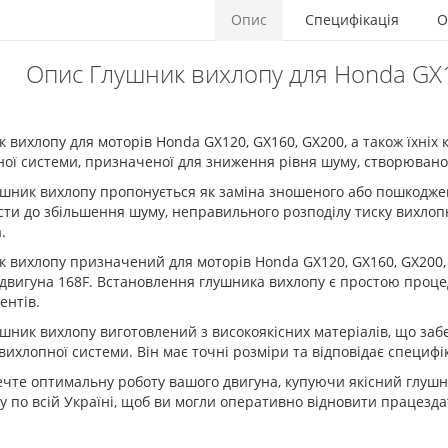
Опис
Специфікація
О
Опис Глушник вихлопу для Honda GX1
 вихлопу для моторів Honda GX120, GX160, GX200, а також їхніх
ої системи, призначеної для зниження рівня шуму, створюваног
ушник вихлопу пропонується як заміна зношеного або пошкодже
ти до збільшення шуму, неправильного розподілу тиску вихлопн
.
 вихлопу призначений для моторів Honda GX120, GX160, GX200, 
 двигуна 168F. Встановлення глушника вихлопу є простою проце
ентів.
шник вихлопу виготовлений з високоякісних матеріалів, що заб
вихлопної системи. Він має точні розміри та відповідає специф
чте оптимальну роботу вашого двигуна, купуючи якісний глушн
у по всій Україні, щоб ви могли оперативно відновити працезда