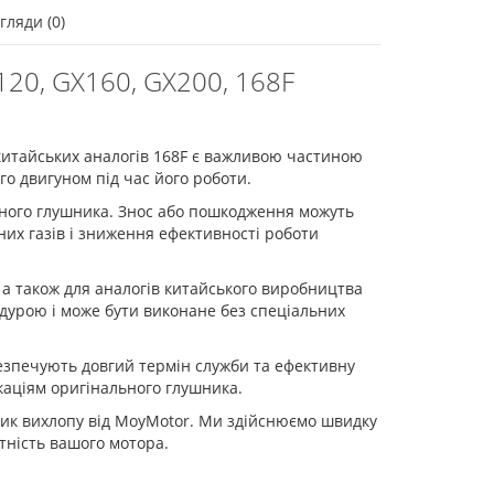
гляди (0)
20, GX160, GX200, 168F
 китайських аналогів 168F є важливою частиною
о двигуном під час його роботи.
ного глушника. Знос або пошкодження можуть
их газів і зниження ефективності роботи
а також для аналогів китайського виробництва
дурою і може бути виконане без спеціальних
езпечують довгий термін служби та ефективну
ікаціям оригінального глушника.
ик вихлопу від MoyMotor. Ми здійснюємо швидку
тність вашого мотора.