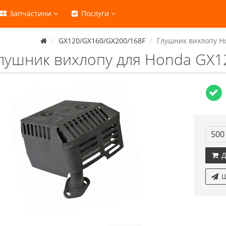
Запчастини
Послуги
GX120/GX160/GX200/168F
Глушник вихлопу Ho
лушник вихлопу для Honda GX12
500
Д
Ш