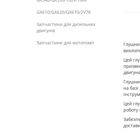
GX610/GX620/GX670/2V78
Запчастини для дизельних
двигунів
Запчастини для мотопомп
Глушник
вихлопн
Цей гл
призвес
двигуна
Глушник
на базі
інструм
Цей глу
роботу 
Забезпе
доставк