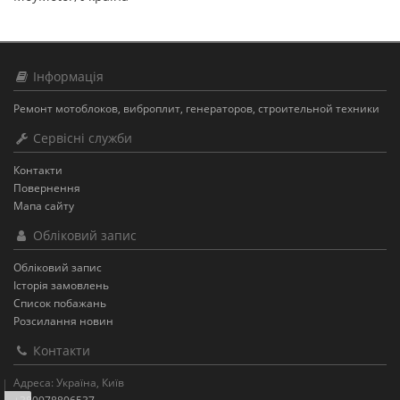
Інформація
Ремонт мотоблоков, виброплит, генераторов, строительной техники
Сервісні служби
Контакти
Повернення
Мапа сайту
Обліковий запис
Обліковий запис
Історія замовлень
Список побажань
Розсилання новин
Контакти
Адреса: Україна, Київ