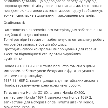
важливою деталлю, що відповідає за передачу руху від
поршня до механізмів управління клапанами. Ця штанга є
невід'ємною частиною системи газорозподілу і забезпечує
точне і своєчасне відкривання і закривання клапанів.
Особливості:
Виготовлена з високоміцного матеріалу для забезпечення
надійності та довговічності.
Точні розміри і геометрія забезпечують оптимальну роботу
мотора без зайвих вібрацій або шуму.
Проходить суворі контрольні випробування для гарантії
якості та відповідності стандартам виробника.
Сумісність:
Honda GX160 і GX200: штанга повністю сумісна з цими
моторами, забезпечуючи бездоганне функціонування
системи газорозподілу.
168F-1 і 168F-2: також підходить для китайських аналогів
Honda, забезпечуючи їхню ефективну роботу.
Теги:
штанга Honda GX160
,
штанга Honda GX200
,
запчастини Honda 168F-1
,
запчастини Honda 168F-2
,
запчастини для моторів Honda
,
купити штангу Honda
,
MoyMotor
,
Україна