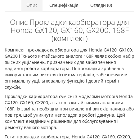
Опис
Специфікація
Огляди (0)
Опис Прокладки карбюратора для
Honda GX120, GX160, GX200, 168F
(комплект)
Комплект прокладок карбюратора для Honda GX120, GX160,
GX200 і їхнього китайського аналога 168F являє собою набір
якісних ущільнень, призначених для забезпечення
надійної роботи карбюратора. Ці прокладки зроблені з
використанням високоякісних матеріалів, забезпечуючи
оптимальну ущільнювальну функцію і довгий термін
служби.
Прокладки карбюратора сумісні з моделями моторів Honda
GX120, GX160, GX200, а також з китайськими аналогами
168F. Їх заміна необхідна при виявленні витоків палива або
повітря, щоб уникнути неполадок в роботі двигуна. Цей
комплект є надійним рішенням для обслуговування і
ремонту вашого мотора.
Теги:
прокладки карбюратора
,
Honda GX120
,
GX160
,
GX200
,