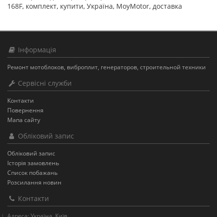
168F
,
комплект
,
купити
,
Україна
,
MoyMotor
,
доставка
Інформація
Ремонт мотоблоков, виброплит, генераторов, строительной техники
Сервісні служби
Контакти
Повернення
Мапа сайту
Обліковий запис
Обліковий запис
Історія замовлень
Список побажань
Розсилання новин
Контакти
Адреса: Україна, Київ